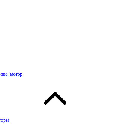
одка+мотор
торы