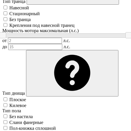
Тип транца
Навесной
Стационарный
Без транца
Крепления под навесной транец
Мощность мотора максимальная (л.с.)
от
л.с.
до
л.с.
Тип днища
Плоское
Килевое
Тип пола
Без настила
Слани фанерные
Пол-книжка сплошной