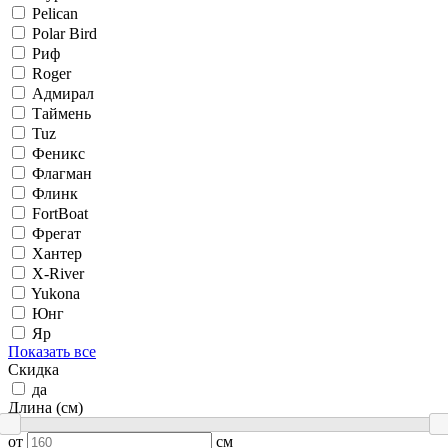
Pelican
Polar Bird
Риф
Roger
Адмирал
Таймень
Tuz
Феникс
Флагман
Флинк
FortBoat
Фрегат
Хантер
X-River
Yukona
Юнг
Яр
Показать все
Скидка
да
Длина (см)
от
см