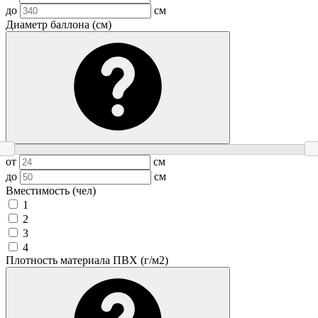
до
см
Диаметр баллона (см)
от
см
до
см
Вместимость (чел)
1
2
3
4
Плотность материала ПВХ (г/м2)