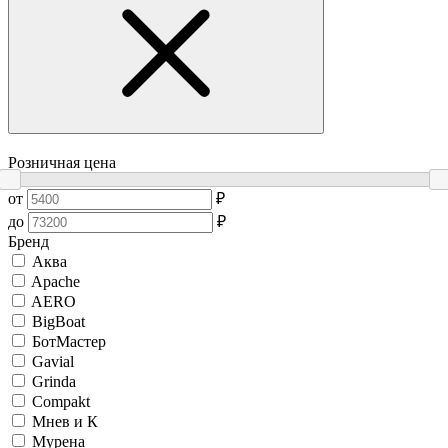
Розничная цена
от
₽
до
₽
Бренд
Аква
Apache
AERO
BigBoat
БотМастер
Gavial
Grinda
Compakt
Мнев и К
Мурена