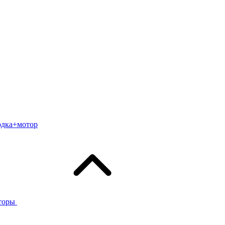
одка+мотор
торы