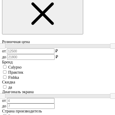
Розничная цена
от
₽
до
₽
Бренд
Сalypso
Практик
Fishka
Скидка
да
Диагональ экрана
от
до
Страна производитель