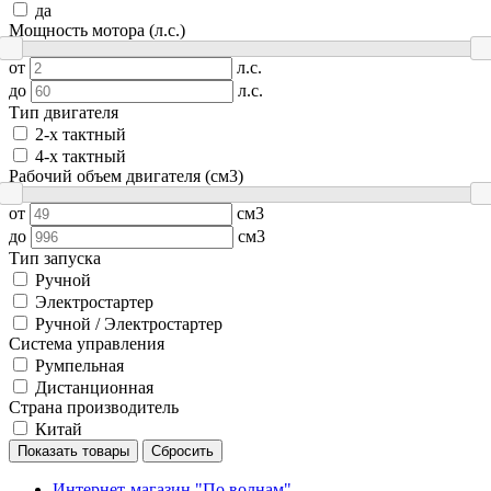
да
Мощность мотора (л.с.)
от
л.с.
до
л.с.
Тип двигателя
2-х тактный
4-х тактный
Рабочий объем двигателя (см3)
от
см3
до
см3
Тип запуска
Ручной
Электростартер
Ручной / Электростартер
Система управления
Румпельная
Дистанционная
Страна производитель
Китай
Показать товары
Сбросить
Интернет-магазин "По волнам"