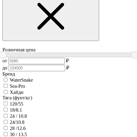
Розничная цена
от
₽
до
₽
Бренд
WaterSnake
Sea-Pro
Хайди
Тяга (фунт/кг)
120/55
18/8.1
24 / 10.8
24/10.8
28 /12.6
30 / 13.5