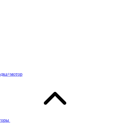
одка+мотор
торы