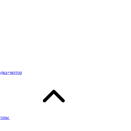
одка+мотор
торы