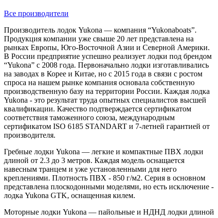
Все производители
Производитель лодок Yukona — компания “Yukonaboats”.
Продукция компании уже свыше 20 лет представлена на
рынках Европы, Юго-Восточной Азии и Северной Америки.
В России предприятие успешно реализует лодки под брендом
“Yukona” с 2008 года. Первоначально лодки изготавливались
на заводах в Корее и Китае, но с 2015 года в связи с ростом
спроса на нашем рынке компания основала собственную
производственную базу на территории России. Каждая лодка
Yukona - это результат труда опытных специалистов высшей
квалификации. Качество подтверждается сертификатом
соответствия таможенного союза, международным
сертификатом ISO 6185 STANDART и 7-летней гарантией от
производителя.
Гребные лодки Yukona — легкие и компактные ПВХ лодки
длиной от 2.3 до 3 метров. Каждая модель оснащается
навесным транцем и уже установленными для него
креплениями. Плотность ПВХ - 850 г/м2. Серия в основном
представлена плоскодонными моделями, но есть исключение -
лодка Yukona GTK, оснащенная килем.
Моторные лодки Yukona — пайольные и НДНД лодки длиной