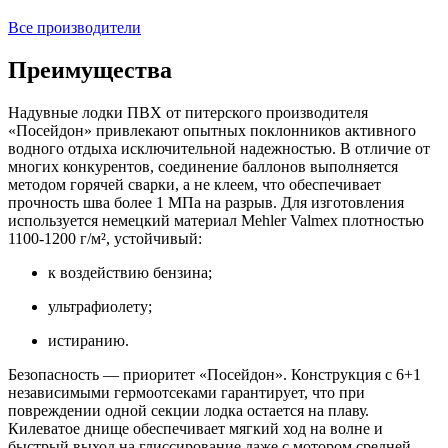
Все производители
Преимущества
Надувные лодки ПВХ от питерского производителя
«Посейдон» привлекают опытных поклонников активного
водного отдыха исключительной надежностью. В отличие от
многих конкурентов, соединение баллонов выполняется
методом горячей сварки, а не клеем, что обеспечивает
прочность шва более 1 МПа на разрыв. Для изготовления
используется немецкий материал Mehler Valmex плотностью
1100-1200 г/м², устойчивый:
к воздействию бензина;
ультрафиолету;
истиранию.
Безопасность — приоритет «Посейдон». Конструкция с 6+1
независимыми гермоотсеками гарантирует, что при
повреждении одной секции лодка остается на плаву.
Килеватое днище обеспечивает мягкий ход на волне и
быстрый выход на глиссирование даже с мотором средней