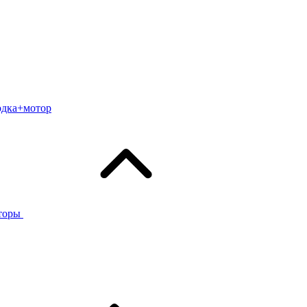
одка+мотор
торы