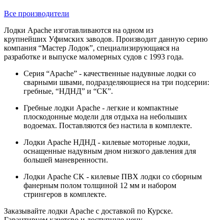
Все производители
Лодки Apache изготавливаются на одном из
крупнейших Уфимских заводов. Производит данную серию
компания “Мастер Лодок”, специализирующаяся на
разработке и выпуске маломерных судов с 1993 года.
Серия “Apache” - качественные надувные лодки со
сварными швами, подразделяющиеся на три подсерии:
гребные, “НДНД” и “СК”.
Гребные лодки Apache - легкие и компактные
плоскодонные модели для отдыха на небольших
водоемах. Поставляются без настила в комплекте.
Лодки Apache НДНД - килевые моторные лодки,
оснащенные надувным дном низкого давления для
большей маневренности.
Лодки Apache CK - килевые ПВХ лодки со сборным
фанерным полом толщиной 12 мм и набором
стрингеров в комплекте.
Заказывайте лодки Apache с доставкой по Курске.
Гарантируем качетсво и доступную цену.