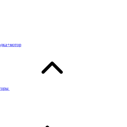
одка+мотор
торы